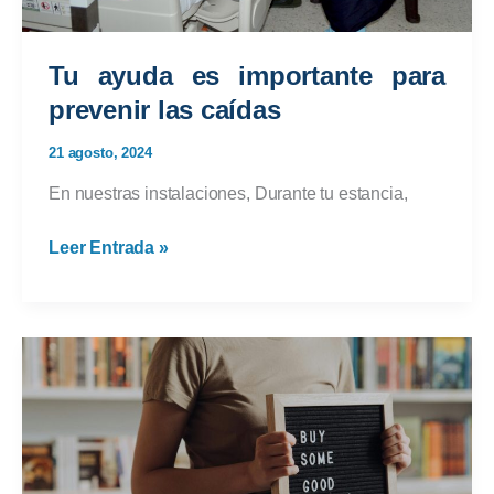
Tu ayuda es importante para
prevenir las caídas
21 agosto, 2024
En nuestras instalaciones, Durante tu estancia,
Tu
Leer Entrada »
ayuda
es
importante
para
prevenir
las
caídas