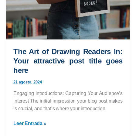
The Art of Drawing Readers In:
Your attractive post title goes
here
21 agosto, 2024
Engaging Introductions: Capturing Your Audience’s
Interest The initial impression your blog post makes
is crucial, and that’s where your introduction
The
Leer Entrada »
Art