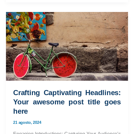
of
Drawing
Readers
In:
Your
attractive
post
title
goes
here
Crafting Captivating Headlines:
Your awesome post title goes
here
21 agosto, 2024
Engaging Introductions: Capturing Your Audience’s