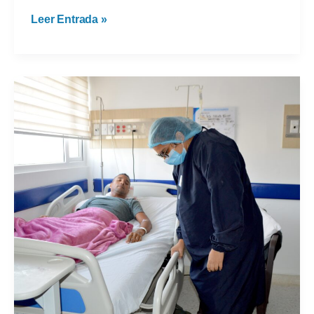
Lavado
Leer Entrada »
de
manos