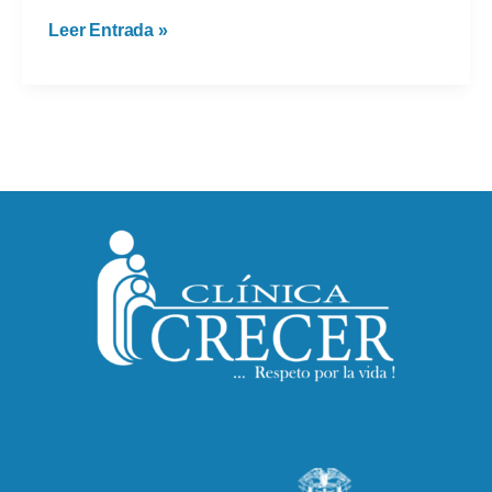
Lavado
Leer Entrada »
de
manos