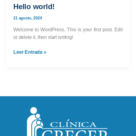
Hello world!
21 agosto, 2024
Welcome to WordPress. This is your first post. Edit
or delete it, then start writing!
Hello
Leer Entrada »
world!