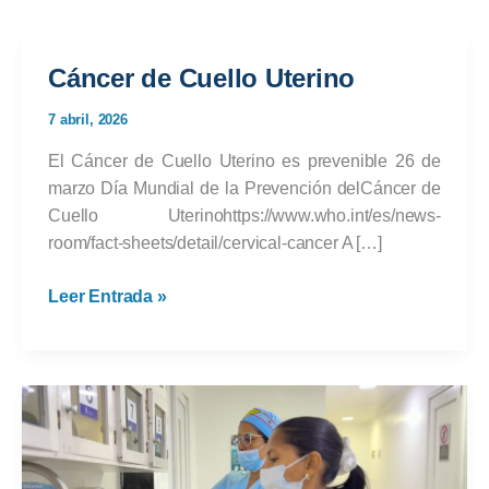
Cáncer de Cuello Uterino
7 abril, 2026
El Cáncer de Cuello Uterino es prevenible 26 de
marzo Día Mundial de la Prevención delCáncer de
Cuello Uterinohttps://www.who.int/es/news-
room/fact-sheets/detail/cervical-cancer A […]
Cáncer
Leer Entrada »
de
Cuello
Uterino